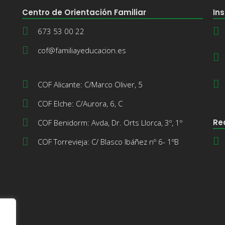
Centro de Orientación Familiar
Ins
673 53 00 22
cof@familiayeducacion.es
COF Alicante: C/Marco Oliver, 5
COF Elche: C/Aurora, 6, C
Re
COF Benidorm: Avda, Dr. Orts Llorca, 3º, 1º
COF Torrevieja: C/ Blasco Ibáñez nº 6- 1ºB