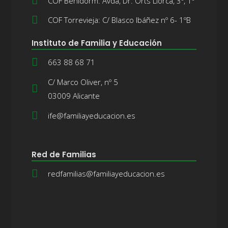
COF Benidorm: Avda, Dr. Orts Llorca, 3º, 1º
COF Torrevieja: C/ Blasco Ibáñez nº 6- 1ºB
Instituto de Familia y Educación
663 88 68 71
C/ Marco Oliver, nº 5
03009 Alicante
ife@familiayeducacion.es
Red de Familias
redfamilias@familiayeducacion.es