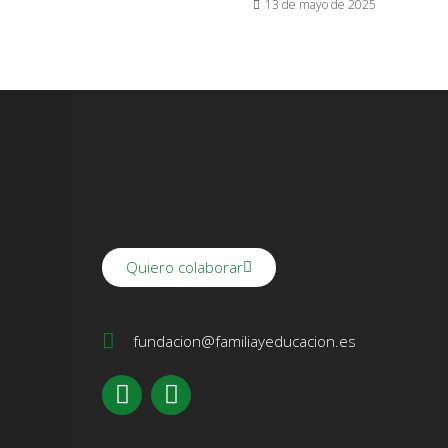
13 de mayo de 2025
Quiero colaborar
fundacion@familiayeducacion.es