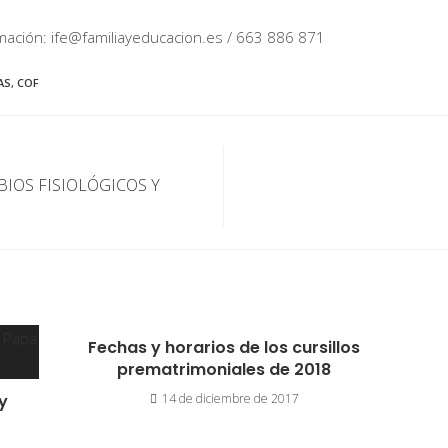
mación: ife@familiayeducacion.es / 663 886 871
AS
,
COF
BIOS FISIOLÓGICOS Y
Fechas y horarios de los cursillos
prematrimoniales de 2018
y
14 de diciembre de 2017