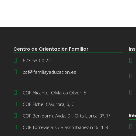
Centro de Orientación Familiar
Ins
673 53 00 22
cof@familiayeducacion.es
COF Alicante: C/Marco Oliver, 5
COF Elche: C/Aurora, 6, C
Re
COF Benidorm: Avda, Dr. Orts Llorca, 3º, 1º
COF Torrevieja: C/ Blasco Ibáñez nº 6- 1ºB