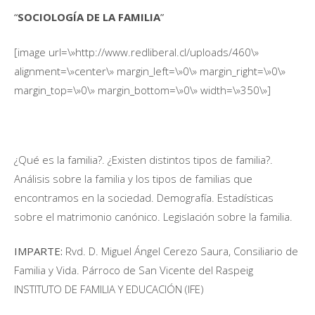
“
SOCIOLOGÍA DE LA FAMILIA
”
[image url=\»http://www.redliberal.cl/uploads/460\»
alignment=\»center\» margin_left=\»0\» margin_right=\»0\»
margin_top=\»0\» margin_bottom=\»0\» width=\»350\»]
¿Qué es la familia?. ¿Existen distintos tipos de familia?.
Análisis sobre la familia y los tipos de familias que
encontramos en la sociedad. Demografía. Estadísticas
sobre el matrimonio canónico. Legislación sobre la familia.
IMPARTE:
Rvd. D. Miguel Ángel Cerezo Saura, Consiliario de
Familia y Vida. Párroco de San Vicente del Raspeig
INSTITUTO DE FAMILIA Y EDUCACIÓN (IFE)