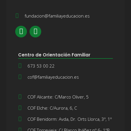
fundacion@familiayeducacion.es
Centro de Orientación Familiar
673 53 00 22
cof@familiayeducacion.es
COF Alicante: C/Marco Oliver, 5
COF Elche: C/Aurora, 6, C
COF Benidorm: Avda, Dr. Orts Llorca, 3º, 1º
COF Torrevieja: C/ Blasco Ibáñez nº 6- 1ºB