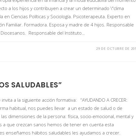
propia experiencia en la infancia y la moda educativa del momento
to a los hijos y contribuyen a crear un determinado \"clima
en Ciencias Políticas y Sociología. Psicoterapeuta. Experto en
ión Familiar. Formadora. Esposa y madre de 4 hijos. Responsable
os Diocesanos. Responsable del Instituto…
29 DE OCTUBRE DE 20
OS SALUDABLES”
e invita a la siguiente acción formativa: “AYUDANDO A CRECER:
ma habitual, nos puedes llevar a un estado de salud o de
las dimensiones de la persona: física, socio-emocional, mental y
jos a que crezcan sanos hemos de tener en cuenta esta
 les enseñamos hábitos saludables les ayudamos a crecer.