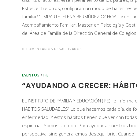
distintos factores: el temperamento de los padres, la 
Estos, entre otros, configuran un modo de hacer respec
familiar\". IMPARTE: ELENA BERMÚDEZ OCHOA, Licenciada 
Acompañamiento Familiar. Master en Psicología y Gest
del Área de Familia de la Dirección General de Colegi
COMENTARIOS DESACTIVADOS
EVENTOS
/
IFE
“AYUDANDO A CRECER: HÁBIT
EL INSTITUTO DE FAMILIA Y EDUCACIÓN (IFE), le informa 
HÁBITOS SALUDABLES” Lo que hacemos cada día, de for
enfermedad. Y estos hábitos tienen que ver con todas 
espiritual. Somos un todo. Para ayudar a nuestros hi
perspectiva, sino generaremos desequilibrio. Cuando