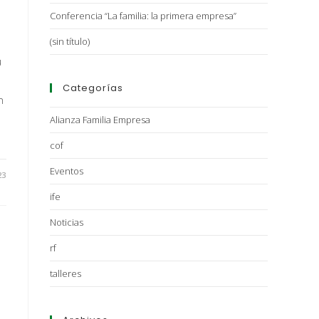
Conferencia “La familia: la primera empresa”
n
(sin título)
u
Categorías
n
Alianza Familia Empresa
cof
Eventos
23
ife
Noticias
rf
talleres