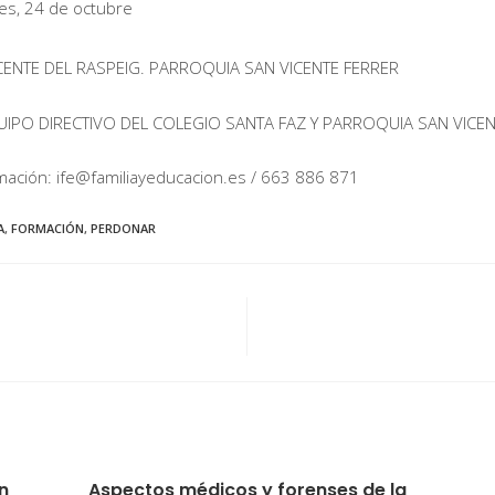
es, 24 de octubre
.
CENTE DEL RASPEIG. PARROQUIA SAN VICENTE FERRER
IPO DIRECTIVO DEL COLEGIO SANTA FAZ Y PARROQUIA SAN VICEN
mación: ife@familiayeducacion.es / 663 886 871
A
,
FORMACIÓN
,
PERDONAR
n
Aspectos médicos y forenses de la