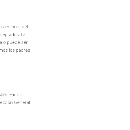
los errores del
ceptados. La
za o puede ser
cemos los padres
.
ión Familiar.
rección General