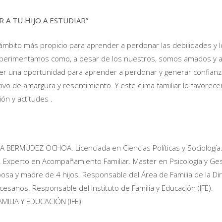
 A TU HIJO A ESTUDIAR”
l ámbito más propicio para aprender a perdonar las debilidades y 
perimentamos como, a pesar de los nuestros, somos amados y a
ser una oportunidad para aprender a perdonar y generar confian
tivo de amargura y resentimiento. Y este clima familiar lo favore
ón y actitudes .
A BERMÚDEZ OCHOA. Licenciada en Ciencias Políticas y Sociología
 Experto en Acompañamiento Familiar. Master en Psicología y Gest
sa y madre de 4 hijos. Responsable del Área de Familia de la Di
cesanos. Responsable del Instituto de Familia y Educación (IFE).
AMILIA Y EDUCACIÓN (IFE)