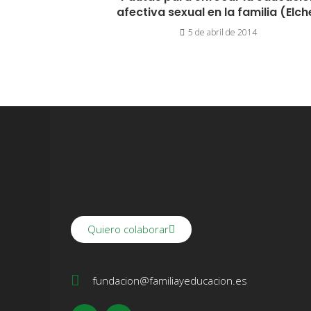
afectiva sexual en la familia (Elch
5 de abril de 2014
Quiero colaborar
fundacion@familiayeducacion.es