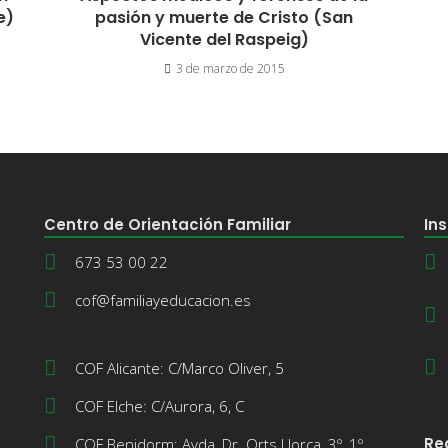
e)
pasión y muerte de Cristo (San
Vicente del Raspeig)
3 de marzo de 2015
Centro de Orientación Familiar
Ins
673 53 00 22
cof@familiayeducacion.es
COF Alicante: C/Marco Oliver, 5
COF Elche: C/Aurora, 6, C
Re
COF Benidorm: Avda, Dr. Orts Llorca, 3º, 1º