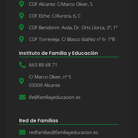
COF Alicante: C/Marco Oliver, 5
COF Elche: C/Aurora, 6, C
COF Benidorm: Avda, Dr. Orts Llorca, 3º, 1º
COF Torrevieja: C/ Blasco Ibáñez nº 6- 1ºB
Instituto de Familia y Educación
663 88 68 71
C/ Marco Oliver, nº 5
03009 Alicante
ife@familiayeducacion.es
Red de Familias
redfamilias@familiayeducacion.es