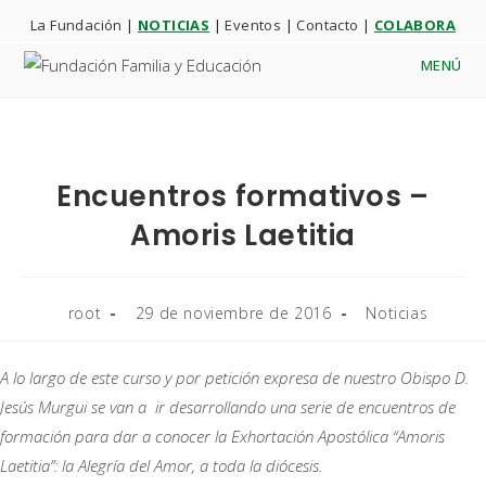
Ir
La Fundación
|
NOTICIAS
|
Eventos
|
Contacto
|
COLABORA
al
MENÚ
contenido
Encuentros formativos –
Amoris Laetitia
Autor
Publicación
Categoría
root
29 de noviembre de 2016
Noticias
de
de
de
la
la
la
entrada:
entrada:
entrada:
A lo largo de este curso y por petición expresa de nuestro Obispo D.
Jesús Murgui se van a ir desarrollando una serie de encuentros de
formación para dar a conocer la Exhortación Apostólica “Amoris
Laetitia”: la Alegría del Amor, a toda la diócesis.