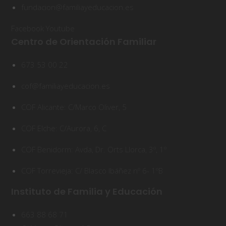
fundacion@familiayeducacion.es
Facebook
Youtube
Centro de Orientación Familiar
673 53 00 22
cof@familiayeducacion.es
COF Alicante: C/Marco Oliver, 5
COF Elche: C/Aurora, 6, C
COF Benidorm: Avda, Dr. Orts Llorca, 3º, 1º
COF Torrevieja: C/ Blasco Ibáñez nº 6- 1ºB
Instituto de Familia y Educación
663 88 68 71