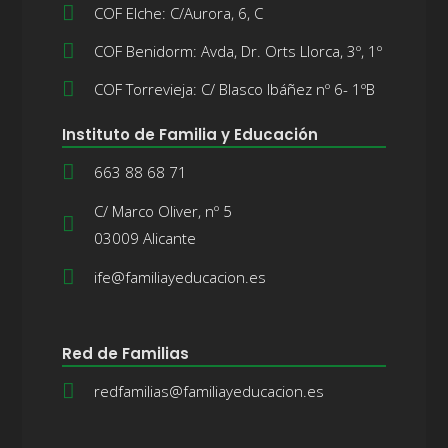
COF Elche: C/Aurora, 6, C
COF Benidorm: Avda, Dr. Orts Llorca, 3º, 1º
COF Torrevieja: C/ Blasco Ibáñez nº 6- 1ºB
Instituto de Familia y Educación
663 88 68 71
C/ Marco Oliver, nº 5
03009 Alicante
ife@familiayeducacion.es
Red de Familias
redfamilias@familiayeducacion.es