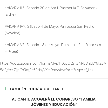
*VICARÍA III*: Sábado 20 de Abril. Parroquia El Salvador –
(Elche)
*VICARÍA IV*: Sábado 4 de Mayo. Parroquia San Pedro –
(Novelda)
*VICARÍA V*: Sábado 18 de Mayo. Parroquia San Francisco
– (Altea)
https://docs.google.com/forms/d/e/1FAIpQLSft3NNtJ8nUEY6fZSM-
5e2gYc4ZjjpGxRxg9c5RrlayVKm9nA/viewform?usp=sf_link
TAMBIÉN PODRÍA GUSTARTE
ALICANTE ACOGERÁ EL CONGRESO “FAMILIA,
JÓVENES Y EDUCACIÓN”